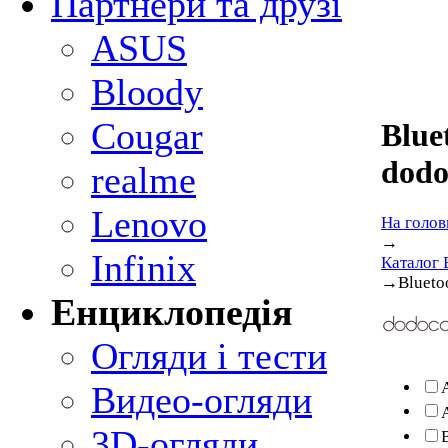
Партнери та друзі
ASUS
Bloody
Cougar
Blue
dodo
realme
Lenovo
На голов
→
Infinix
Каталог 
→
Blueto
Енциклопедія
Огляди і тести
Видео-огляди
3D-огляди