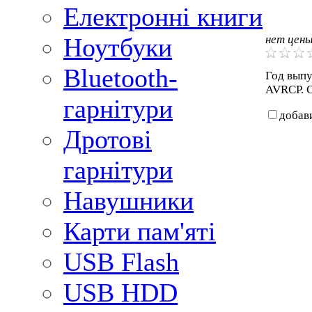
Електронні книги
нет цен
Ноутбуки
Bluetooth-
Год выпус
AVRCP. С
гарнітури
добав
Дротові
гарнітури
Навушники
Карти пам'яті
USB Flash
USB HDD