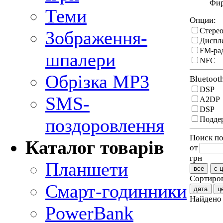
Фи
Теми
Опции:
Стере
Зображення-
Диспл
FM-ра
шпалери
NFC
Обрізка MP3
Bluetoot
DSP
SMS-
A2DP
DSP
Поддер
поздоровлення
Поиск по
Каталог товарів
от
грн
Планшети
все
с 
Сортиров
Смарт-годинники
дата
ц
Найден
PowerBank